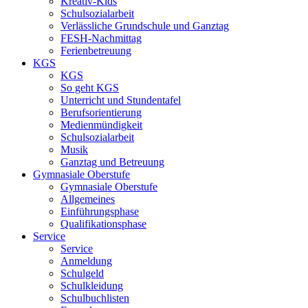
Kreativ-Kids
Schulsozialarbeit
Verlässliche Grundschule und Ganztag
FESH-Nachmittag
Ferienbetreuung
KGS
KGS
So geht KGS
Unterricht und Stundentafel
Berufsorientierung
Medienmündigkeit
Schulsozialarbeit
Musik
Ganztag und Betreuung
Gymnasiale Oberstufe
Gymnasiale Oberstufe
Allgemeines
Einführungsphase
Qualifikationsphase
Service
Service
Anmeldung
Schulgeld
Schulkleidung
Schulbuchlisten