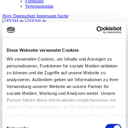
Formulare
Vertretungsplan
IServ
Datenschutz
Impressum
Suche
IServ
Datenschutz
Impressum
Wer wir sind
Aktuelles
Grundschule
KGS
Gymnasiale Oberstufe
Service
×
Diese Webseite verwendet Cookies
Wer wir sind
Schulleitung
Wir verwenden Cookies, um Inhalte und Anzeigen zu
Verwaltung
personalisieren, Funktionen für soziale Medien anbieten
Kollegium
zu können und die Zugriffe auf unsere Website zu
Trägerverein
Eltern
analysieren. Außerdem geben wir Informationen zu Ihrer
Leitbild
Verwendung unserer Website an unsere Partner für
Grundordnung
soziale Medien, Werbung und Analysen weiter. Unsere
Chronik
Aktuelles
Partner führen diese Informationen möglicherweise mit
Aus dem Schulleben
weiteren Daten zusammen, die Sie ihnen bereitgestellt
Spenden
haben oder die sie im Rahmen Ihrer Nutzung der Dienste
Filme & Videos
Pressespiegel
gesammelt haben.
Einwilligungsauswahl
Termine