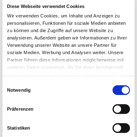
Kooperativen Gesamtschule (KGS) mit gymnasialer
Diese Webseite verwendet Cookies
Oberstufe das kooperative Lernen. Sie werden durch
Wir verwenden Cookies, um Inhalte und Anzeigen zu
differenzierten Unterricht individuell gefördert und das je
personalisieren, Funktionen für soziale Medien anbieten
nach Begabung, Neigung und Interesse bis zum Abitur.
zu können und die Zugriffe auf unsere Website zu
analysieren. Außerdem geben wir Informationen zu Ihrer
Verwendung unserer Website an unsere Partner für
soziale Medien, Werbung und Analysen weiter. Unsere
Partner führen diese Informationen möglicherweise mit
weiteren Daten zusammen, die Sie ihnen bereitgestellt
haben oder die sie im Rahmen Ihrer Nutzung der Dienste
gesammelt haben.
Einwilligungsauswahl
Notwendig
Präferenzen
Statistiken