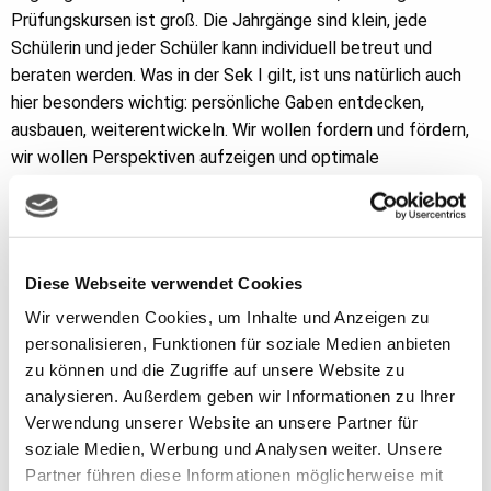
Prüfungskursen ist groß. Die Jahrgänge sind klein, jede
Schülerin und jeder Schüler kann individuell betreut und
beraten werden. Was in der Sek I gilt, ist uns natürlich auch
hier besonders wichtig: persönliche Gaben entdecken,
ausbauen, weiterentwickeln. Wir wollen fordern und fördern,
wir wollen Perspektiven aufzeigen und optimale
Startbedingungen für die Welt nach der Schulpflicht
schaffen; das betrifft Fachwissen ebenso wie
verantwortungsvollen Umgang mit dem eigenen Ich und mit
den Mitmenschen.
Diese Webseite verwendet Cookies
Das Interesse an der gymnasialen Oberstufe der FESH ist
Wir verwenden Cookies, um Inhalte und Anzeigen zu
groß. Dabei nehmen wir selbstverständlich Jugendliche aller
personalisieren, Funktionen für soziale Medien anbieten
Konfessionen und Religionen bzw. „ohne Konfession“ auf; das
zu können und die Zugriffe auf unsere Website zu
Unterrichtsfach Evangelische Religion muss bis zum Abitur
analysieren. Außerdem geben wir Informationen zu Ihrer
belegt werden.
Verwendung unserer Website an unsere Partner für
soziale Medien, Werbung und Analysen weiter. Unsere
Haben Sie Interesse? Rufen Sie an und schauen Sie mal rein;
Partner führen diese Informationen möglicherweise mit