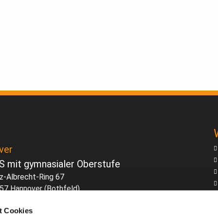
ver
S mit gymnasialer Oberstufe
nz-Albrecht-Ring 67
57 Hannover (Bothfeld)
retariat - Öffnungszeiten:
t Cookies
bis Fr. 8:00 - 14:00 Uhr