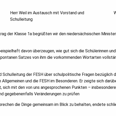
Herr Weil im Austausch mit Vorstand und
W
Schulleitung
eitrag der Klasse 1a begrüßten wir den niedersächsischen Ministe
ispielhaft davon überzeugen, wie gut sich die Schülerinnen und
 spontanen Satzes von ihm die vorkommenden Wortarten vollständ
Schulleitung der FESH über schulpolitische Fragen bezüglich de
n im Allgemeinen und die FESH im Besonderen. Er zeigte sich darü
cht, sich mit den von uns angesprochenen Punkten – insbesondere
nd gegebenenfalls Veränderungen zu prüfen
hen die Dinge gemeinsam im Blick zu behalten, endete schließl