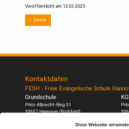
Veröffentlicht am
12.03.2025
Zurück
Kontaktdaten
FESH - Freie Evangelische Schule Hanno
Grundschule
KG
Prinz-Albrecht-Ring 51
Pri
30657 Hannover (Bothfeld)
306
Sekretariat - Öffnungszeiten:
Sek
Diese Webseite verwende
Mo. bis Fr. 8:00 - 12:00 Uhr
Mo. 