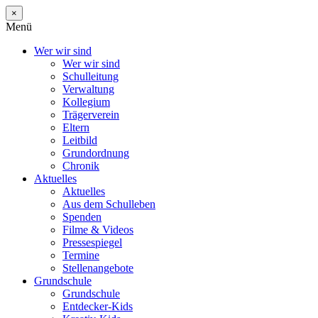
×
Menü
Wer wir sind
Wer wir sind
Schulleitung
Verwaltung
Kollegium
Trägerverein
Eltern
Leitbild
Grundordnung
Chronik
Aktuelles
Aktuelles
Aus dem Schulleben
Spenden
Filme & Videos
Pressespiegel
Termine
Stellenangebote
Grundschule
Grundschule
Entdecker-Kids