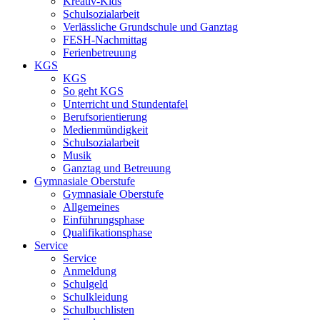
Kreativ-Kids
Schulsozialarbeit
Verlässliche Grundschule und Ganztag
FESH-Nachmittag
Ferienbetreuung
KGS
KGS
So geht KGS
Unterricht und Stundentafel
Berufsorientierung
Medienmündigkeit
Schulsozialarbeit
Musik
Ganztag und Betreuung
Gymnasiale Oberstufe
Gymnasiale Oberstufe
Allgemeines
Einführungsphase
Qualifikationsphase
Service
Service
Anmeldung
Schulgeld
Schulkleidung
Schulbuchlisten