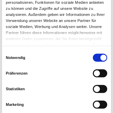
personalisieren, Funktionen für soziale Medien anbieten
ein großes Erstaunen und als Fakire echte Spannung in die
zu können und die Zugriffe auf unsere Website zu
Arena.
analysieren. Außerdem geben wir Informationen zu Ihrer
Verwendung unserer Website an unsere Partner für
Einmal der Star im Zirkus sein, etwas ganz Neues wagen, im
soziale Medien, Werbung und Analysen weiter. Unsere
Mittelpunkt stehen, über sich hinauswachsen und vor
Partner führen diese Informationen möglicherweise mit
Publikum zeigen, was man kann. Das ist unvergesslich.
weiteren Daten zusammen, die Sie ihnen bereitgestellt
Zirkusvergnügen. (H. Nikolov)
haben oder die sie im Rahmen Ihrer Nutzung der Dienste
gesammelt haben.
Hier
kann man sehen und lesen, wie die Kinder sich im
Einwilligungsauswahl
Unterricht mit diesem besonderen Erlebnis
Notwendig
auseinandergesetzt haben.
Präferenzen
Veröffentlicht am
05.05.2023
Statistiken
Zurück
Marketing