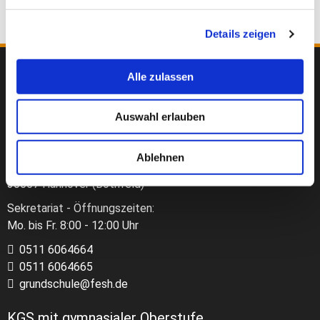
Details zeigen
Alle zulassen
Kontaktdaten
Auswahl erlauben
FESH - Freie Evangelische Schule Hannover
Grundschule
Ablehnen
Prinz-Albrecht-Ring 51
30657 Hannover (Bothfeld)
Sekretariat - Öffnungszeiten:
Mo. bis Fr. 8:00 - 12:00 Uhr
0511 6064664
0511 6064665
grundschule@fesh.de
KGS mit gymnasialer Oberstufe