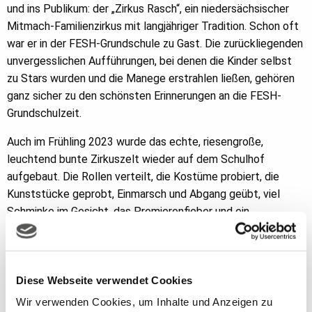
und ins Publikum: der „Zirkus Rasch“, ein niedersächsischer
Mitmach-Familienzirkus mit langjähriger Tradition. Schon oft
war er in der FESH-Grundschule zu Gast. Die zurückliegenden
unvergesslichen Aufführungen, bei denen die Kinder selbst
zu Stars wurden und die Manege erstrahlen ließen, gehören
ganz sicher zu den schönsten Erinnerungen an die FESH-
Grundschulzeit.
Auch im Frühling 2023 wurde das echte, riesengroße,
leuchtend bunte Zirkuszelt wieder auf dem Schulhof
aufgebaut. Die Rollen verteilt, die Kostüme probiert, die
Kunststücke geprobt, Einmarsch und Abgang geübt, viel
Schminke im Gesicht, das Premierenfieber und ein
aufgeregtes Kribbeln im Bauch gespürt - und dann hieß es
endlich: Vorhang auf - Manege frei!
Die Schülerinnen und Schüler begeisterten ihr Publikum mit
Diese Webseite verwendet Cookies
faszinierenden artistischen Vorführungen und magischen
Wir verwenden Cookies, um Inhalte und Anzeigen zu
Momenten. Als Clowns brachten sie viel Spaß, als Jongleure